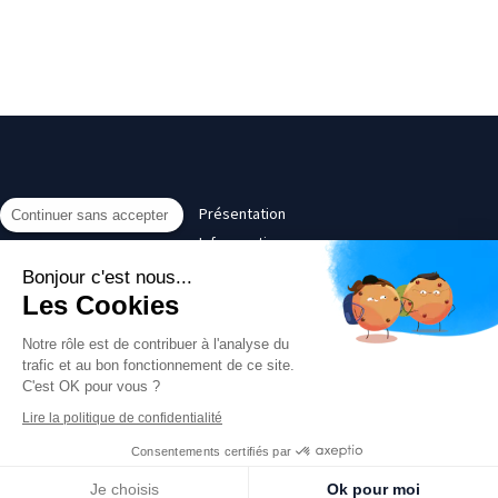
Présentation
Continuer sans accepter
Infos pratiques
Contact
Bonjour c'est nous...
Les Cookies
©2017 Thatyana Pitavy - Psychanalyste, Psychologue Paris 16
Notre rôle est de contribuer à l'analyse du
Plan du site
trafic et au bon fonctionnement de ce site.
C'est OK pour vous ?
Mentions légales
Lire la politique de confidentialité
Consentements certifiés par
Je choisis
Ok pour moi
Création et référencement du site par Simplébo