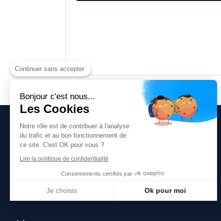
Continuer sans accepter
Bonjour c'est nous...
Les Cookies
Notre rôle est de contribuer à l'analyse
du trafic et au bon fonctionnement de
ce site. C'est OK pour vous ?
Lire la politique de confidentialité
Consentements certifiés par
Je choisis
Ok pour moi
Plateforme de Gestion du Consentement : Personnalisez vos Options
Axeptio consent
Notre plateforme vous permet d'adapter et de gérer vos paramètres de confidentialité, en ga