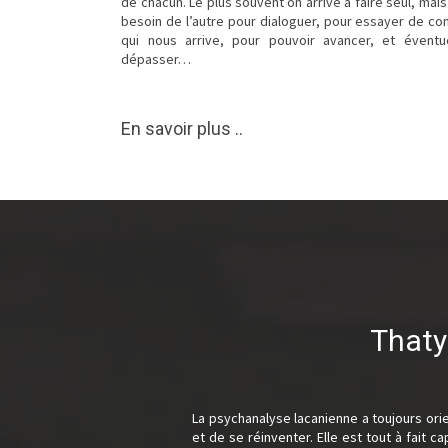
de chacun. Le plus souvent on arrive à faire seul, mais
besoin de l’autre pour dialoguer, pour essayer de c
qui nous arrive, pour pouvoir avancer, et éventu
dépasser…
En savoir plus ..
Thaty
La psychanalyse lacanienne a toujours ori
et de se réinventer. Elle est tout à fait 