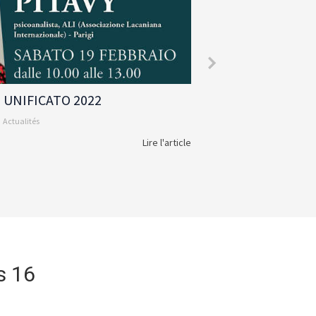
La transgression - Charles Melman
30 Mar 2022
Thatyana Pitavy
Actualités
Lire l'article
s 16