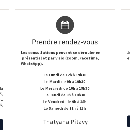
Prendre rendez-vous
Les consultations peuvent se dérouler en
J
présentiel et par visio (zoom, FaceTime,
e
WhatsApp).
Le
Lundi
de
12h
à
19h30
Le
Mardi
de
9h
à
19h30
du
Le
Mercredi
de
10h
à
19h30
5,
Le
Jeudi
de
9h
à
18h30
t,
Le
Vendredi
de
9h
à
18h
6,
Le
Samedi
de
11h
à
13h
Thatyana Pitavy