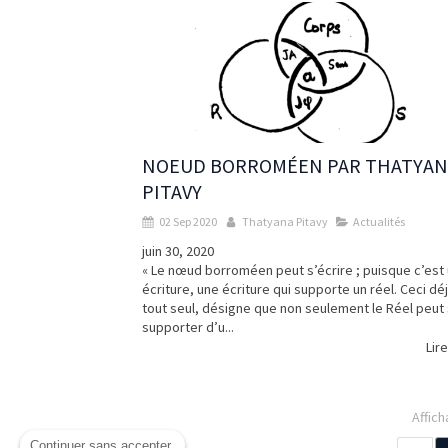
NOEUD BORROMÉEN PAR THATYAN
PITAVY
02 Sep 2020
Thatyana Pitavy
Actualités
juin 30, 2020
« Le nœud borroméen peut s’écrire ; puisque c’est
écriture, une écriture qui supporte un réel. Ceci déj
tout seul, désigne que non seulement le Réel peut
supporter d’u...
Lire
Affich
Continuer sans accepter