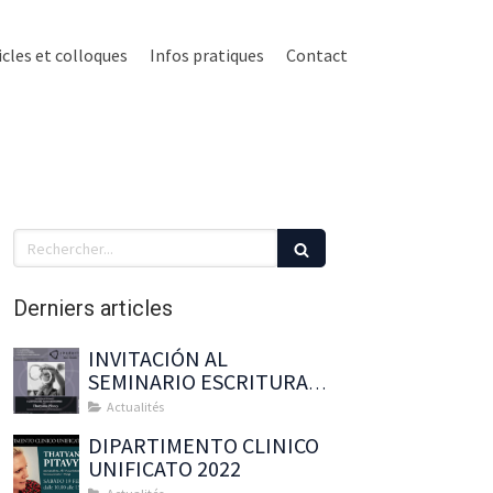
icles et colloques
Infos pratiques
Contact
Rechercher
Derniers articles
INVITACIÓN AL
SEMINARIO ESCRITURA
DEL NUDO BORROMEO
Actualités
CON : Thatyana Pitavy
DIPARTIMENTO CLINICO
UNIFICATO 2022