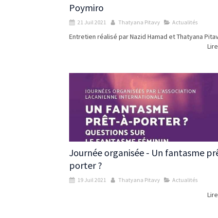
Poymiro
21 Juil 2021
Thatyana Pitavy
Actualités
Entretien réalisé par Nazid Hamad et Thatyana Pita
Lire
Journée organisée - Un fantasme pr
porter ?
19 Juil 2021
Thatyana Pitavy
Actualités
Lire