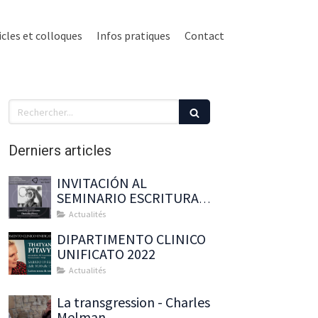
icles et colloques
Infos pratiques
Contact
Rechercher
Derniers articles
INVITACIÓN AL
SEMINARIO ESCRITURA
DEL NUDO BORROMEO
Actualités
CON : Thatyana Pitavy
DIPARTIMENTO CLINICO
UNIFICATO 2022
Actualités
La transgression - Charles
Melman