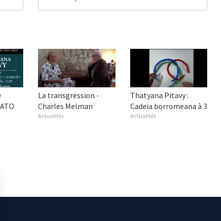
O
La transgression -
Thatyana Pitavy :
CATO
Charles Melman
Cadeia borromeana à 3
Actualités
Actualités