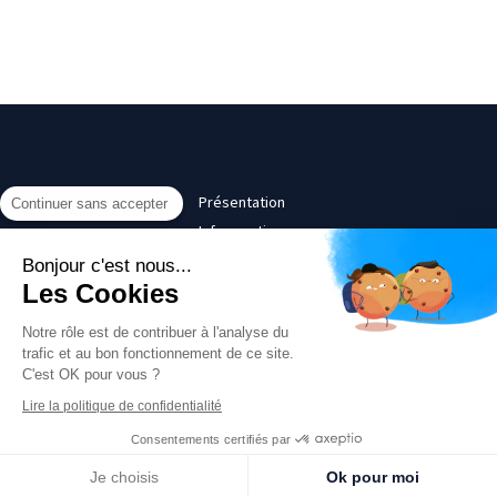
Présentation
Continuer sans accepter
Infos pratiques
Contact
Bonjour c'est nous...
Les Cookies
©2017 Thatyana Pitavy - Psychanalyste, Psychologue Paris 16
Notre rôle est de contribuer à l'analyse du
Plan du site
trafic et au bon fonctionnement de ce site.
C'est OK pour vous ?
Mentions légales
Lire la politique de confidentialité
Consentements certifiés par
Je choisis
Ok pour moi
Création et référencement du site par Simplébo