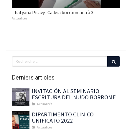
Thatyana Pitavy : Cadeia borromeana à 3
Actualités
Rechercher
Derniers articles
INVITACIÓN AL SEMINARIO
ESCRITURA DEL NUDO BORROMEO
CON : Thatyana Pitavy
Actualités
DIPARTIMENTO CLINICO
UNIFICATO 2022
Actualités