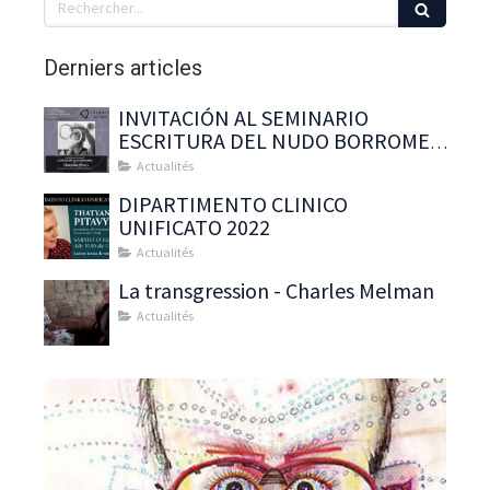
Derniers articles
INVITACIÓN AL SEMINARIO
ESCRITURA DEL NUDO BORROMEO
CON : Thatyana Pitavy
Actualités
DIPARTIMENTO CLINICO
UNIFICATO 2022
Actualités
La transgression - Charles Melman
Actualités