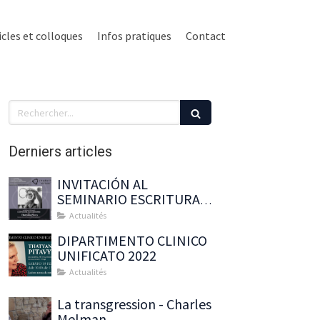
icles et colloques
Infos pratiques
Contact
Rechercher
Derniers articles
INVITACIÓN AL
SEMINARIO ESCRITURA
DEL NUDO BORROMEO
Actualités
CON : Thatyana Pitavy
DIPARTIMENTO CLINICO
UNIFICATO 2022
Actualités
La transgression - Charles
Melman