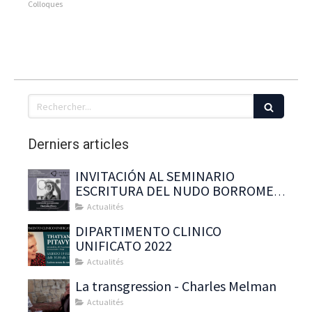
Colloques
Rechercher
Derniers articles
INVITACIÓN AL SEMINARIO
ESCRITURA DEL NUDO BORROMEO
CON : Thatyana Pitavy
Actualités
DIPARTIMENTO CLINICO
UNIFICATO 2022
Actualités
La transgression - Charles Melman
Actualités