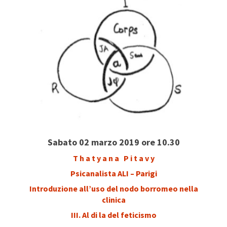
Sabato 02 marzo 2019 ore 10.30
T h a t y a n a P i t a v y
Psicanalista ALI – Parigi
Introduzione all’uso del nodo borromeo nella
clinica
III. Al di la del feticismo