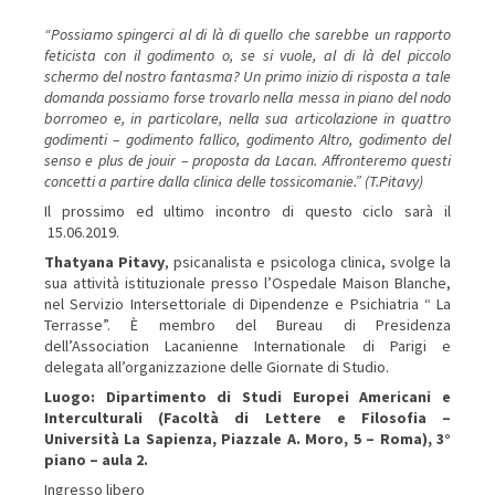
“Possiamo spingerci al di là di quello che sarebbe un rapporto
feticista con il godimento o, se si vuole, al di là del piccolo
schermo del nostro fantasma? Un primo inizio di risposta a tale
domanda possiamo forse trovarlo nella messa in piano del nodo
borromeo e, in particolare, nella sua articolazione in quattro
godimenti – godimento fallico, godimento Altro, godimento del
senso e plus de jouir – proposta da Lacan. Affronteremo questi
concetti a partire dalla clinica delle tossicomanie.” (T.Pitavy)
Il prossimo ed ultimo incontro di questo ciclo sarà il
15.06.2019.
Thatyana Pitavy
, psicanalista e psicologa clinica, svolge la
sua attività istituzionale presso l’Ospedale Maison Blanche,
nel Servizio Intersettoriale di Dipendenze e Psichiatria “ La
Terrasse”. È membro del Bureau di Presidenza
dell’Association Lacanienne Internationale di Parigi e
delegata all’organizzazione delle Giornate di Studio.
Luogo: Dipartimento di Studi Europei Americani e
Interculturali (Facoltà di Lettere e Filosofia –
Università La Sapienza, Piazzale A. Moro, 5 – Roma), 3°
piano – aula 2.
Ingresso libero