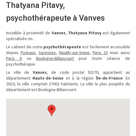
Thatyana Pitavy,
psychothérapeute à Vanves
Installée à proximité de
Vanves
,
Thatyana Pitavy
est également
spécialisée en .
Le cabinet de votre
psychothérapeute
est facilement accessible
depuis
Puteaux
,
Suresnes
,
Neuilly-sur-Seine
,
Paris 15
mais aussi
Paris 8
ou
Boulogne-Billancourt
pour toute séance de
psychothérapie.
La ville de
Vanves
, de code postal 92170, appartient au
département
Hauts-de-Seine
et à la région
Île-de-France
. En
2010, la ville comptait 27002 habitants. La ville la plus peuplée du
département est Boulogne-Billancourt.