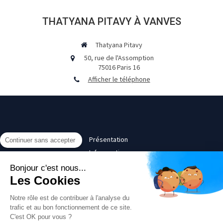
THATYANA PITAVY À VANVES
Thatyana Pitavy
50, rue de l'Assomption
75016
Paris 16
Afficher le téléphone
Présentation
Continuer sans accepter
Infos pratiques
Contact
Bonjour c'est nous...
Les Cookies
©2017 Thatyana Pitavy - Psychanalyste, Psychologue Paris 16
Notre rôle est de contribuer à l'analyse du
Plan du site
trafic et au bon fonctionnement de ce site.
C'est OK pour vous ?
Mentions légales