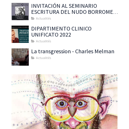
INVITACIÓN AL SEMINARIO
ESCRITURA DEL NUDO BORROMEO
CON : Thatyana Pitavy
Actualités
DIPARTIMENTO CLINICO
UNIFICATO 2022
Actualités
La transgression - Charles Melman
Actualités