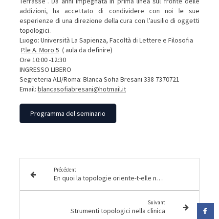
Terrasse”. Da anni impegnata in prima linea sul fronte delle
addizioni, ha accettato di condividere con noi le sue
esperienze di una direzione della cura con l’ausilio di oggetti
topologici.
Luogo: Università La Sapienza, Facoltà di Lettere e Filosofia
P.le A. Moro 5
( aula da definire)
Ore 10:00 -12:30
INGRESSO LIBERO
Segreteria ALI/Roma: Blanca Sofia Bresani 338 7370721
Email:
blancasofiabresani@
hotmail.it
Programma del seminario
Précédent
En quoi la topologie oriente-t-elle notre technique ?
Suivant
Strumenti topologici nella clinica